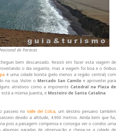
Nacional de Paracas
cheguei bem descansado. Resisti em fazer esta viagem de
oveitando o dia seguinte, mas a viagem foi boa e o ônibus
ipa
é uma cidade bonita (pelo menos a região central) com
o na rua. Visitei o
Mercado San Camilo
e aproveitei para
alguns atrativos como a imponente
Catedral na Plaza de
está a múmia Juanita, e
Mosteiro de Santa Catalina
.
 o passeio no
Valle del Colca
, um destino peruano também
passeio devido a altitude, 4.900 metros. Ainda bem que fui,
ena pois a paisagem compensa e consegui ver o condor, uma
m algumas paradas de observação e chega-se a cidade de