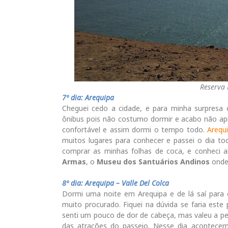
Reserva 
7º dia: Arequipa
Cheguei cedo a cidade, e para minha surpresa 
ônibus pois não costumo dormir e acabo não apr
confortável e assim dormi o tempo todo.
Arequ
muitos lugares para conhecer e passei o dia tod
comprar as minhas folhas de coca, e conheci 
Armas
, o
Museu dos Santuários Andinos
onde 
8º dia: Arequipa – Valle Del Colca
Dormi uma noite em Arequipa e de lá saí para
muito procurado. Fiquei na dúvida se faria este 
senti um pouco de dor de cabeça, mas valeu a p
das atrações do passeio. Nesse dia acontece