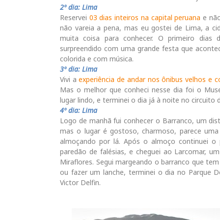
2º dia: Lima
Reservei
03 dias inteiros na capital peruana
e não
não vareia a pena, mas eu gostei de Lima, a c
muita coisa para conhecer. O primeiro dias d
surpreendido com uma grande festa que acontec
colorida e com música.
3º dia: Lima
Vivi a
experiência de andar nos ônibus velhos e c
Mas o melhor que conheci nesse dia foi o Muse
lugar lindo, e terminei o dia já à noite no circuit
4º dia: Lima
Logo de manhã fui conhecer o Barranco, um dist
mas o lugar é gostoso, charmoso, parece uma c
almoçando por lá. Após o almoço continuei o 
paredão de falésias, e cheguei ao Larcomar, u
Miraflores. Segui margeando o barranco que tem
ou fazer um lanche, terminei o dia no Parque D
Victor Delfin.