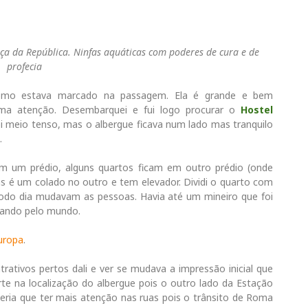
ça da República. Ninfas aquáticas com poderes de cura e de
profecia
mo estava marcado na passagem. Ela é grande e bem
uma atenção. Desembarquei e fui logo procurar o
Hostel
dei meio tenso, mas o albergue ficava num lado mas tranquilo
l.
 em um prédio, alguns quartos ficam em outro prédio (onde
as é um colado no outro e tem elevador. Dividi o quarto com
 todo dia mudavam as pessoas. Havia até um mineiro que foi
jando pelo mundo.
uropa
.
trativos pertos dali e ver se mudava a impressão inicial que
rte na localização do albergue pois o outro lado da Estação
eria que ter mais atenção nas ruas pois o trânsito de Roma