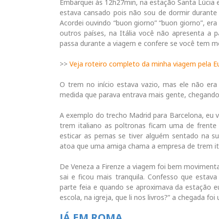
Embarquei às 12h27min, na estação Santa Lúcia e
estava cansado pois não sou de dormir durante 
Acordei ouvindo “buon giorno” “buon giorno”, era
outros países, na Itália você não apresenta a
passa durante a viagem e confere se você tem m
>>
Veja roteiro completo da minha viagem pela E
O trem no início estava vazio, mas ele não era
medida que parava entrava mais gente, chegando
A exemplo do trecho Madrid para Barcelona, eu v
trem italiano as poltronas ficam uma de fren
esticar as pernas se tiver alguém sentado na su
atoa que uma amiga chama a empresa de trem itali
De Veneza a Firenze a viagem foi bem movimentad
sai e ficou mais tranquila. Confesso que esta
parte feia e quando se aproximava da estação 
escola, na igreja, que li nos livros?” a chegada foi
JÁ EM ROMA