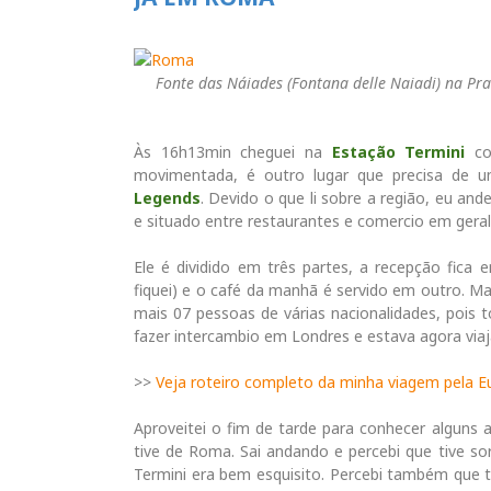
Fonte das Náiades (Fontana delle Naiadi) na Pra
j
Às 16h13min cheguei na
Estação Termini
co
movimentada, é outro lugar que precisa de 
Legends
. Devido o que li sobre a região, eu an
e situado entre restaurantes e comercio em gera
Ele é dividido em três partes, a recepção fica
fiquei) e o café da manhã é servido em outro. M
mais 07 pessoas de várias nacionalidades, pois
fazer intercambio em Londres e estava agora via
>>
Veja roteiro completo da minha viagem pela E
Aproveitei o fim de tarde para conhecer alguns a
tive de Roma. Sai andando e percebi que tive so
Termini era bem esquisito. Percebi também que t