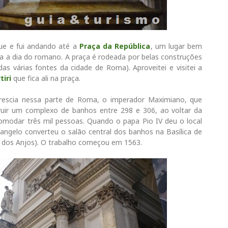
ue e fui andando até a
Praça da República
, um lugar bem
ia a dia do romano. A praça é rodeada por belas construções
as várias fontes da cidade de Roma). Aproveitei e visitei a
tiri
que fica ali na praça.
rescia nessa parte de Roma, o imperador Maximiano, que
ruir um complexo de banhos entre 298 e 306, ao voltar da
omodar três mil pessoas. Quando o papa Pio IV deu o local
ngelo converteu o salão central dos banhos na Basílica de
ia dos Anjos). O trabalho começou em 1563.