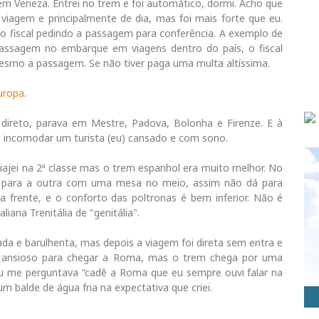
m Veneza. Entrei no trem e foi automático, dormi. Acho que
viagem e principalmente de dia, mas foi mais forte que eu.
 o fiscal pedindo a passagem para conferência. A exemplo de
 passagem no embarque em viagens dentro do país, o fiscal
esmo a passagem. Se não tiver paga uma multa altíssima.
uropa
.
 direto, parava em Mestre, Padova, Bolonha e Firenze. E à
 incomodar um turista (eu) cansado e com sono.
iajei na 2ª classe mas o trem espanhol era muito melhor. No
te para a outra com uma mesa no meio, assim não dá para
a frente, e o conforto das poltronas é bem inferior. Não é
ana Trenitália de "genitália".
a e barulhenta, mas depois a viagem foi direta sem entra e
va ansioso para chegar a Roma, mas o trem chega por uma
eu me perguntava “cadê a Roma que eu sempre ouvi falar na
 um balde de água fria na expectativa que criei.