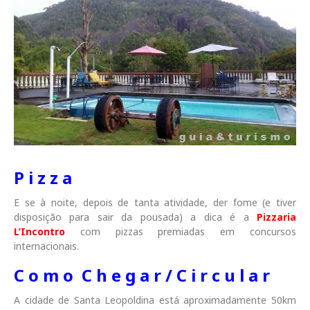
P i z z a
E se à noite, depois de tanta atividade, der fome (e tiver
disposição para sair da pousada) a dica é a
Pizzaria
L’Incontro
com pizzas premiadas em concursos
internacionais.
C o m o C h e g a r / C i r c u l a r
A cidade de Santa Leopoldina está aproximadamente 50km