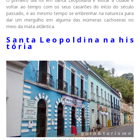
O primeiro dia foi em Santa Leopoldina e visitar a cidade é
voltar ao tempo com os seus casarões do início do século
passado, e ao mesmo tempo se embrenhar na natureza para
dar um mergulho em alguma das inúmeras cachoeiras no
meio da mata atlântica.
S a n t a L e o p o l d i n a n a h i s
t ó r i a