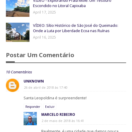
VÍDEO - Explorando Praia Mole: Um Tesouro
Escondido no Litoral Capixaba
April 17, 2025
VÍDEO: Sítio Histórico de São José do Queimado:
Onde a Luta por Liberdade Ecoa nas Ruínas
April 16, 2025
Postar Um Comentário
10 Comentários
UNKNOWN
26 de abril de 2018 às 17:40
Santa Leopoldina é surpreendente!
Responder
Excluir
MARCELO RIBEIRO
2 de maio de 2018 às 16:41
Realmente, é uma cidade que damos pouca