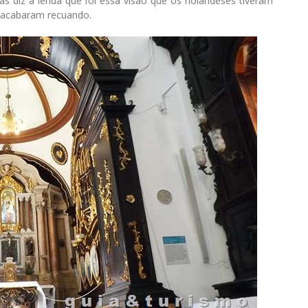
ás diz a lenda que foi essa visão que os holandeses tiveram
e acabaram recuando.