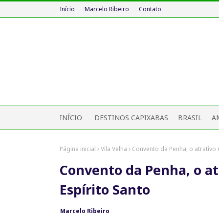
Início
Marcelo Ribeiro
Contato
INÍCIO
DESTINOS CAPIXABAS
BRASIL
A
Página inicial
Vila Velha
Convento da Penha, o atrativo 
Convento da Penha, o at
Espírito Santo
Marcelo Ribeiro