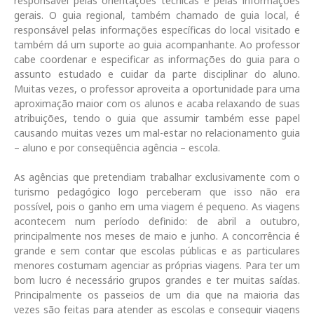
responsável pelas orientações técnicas e pelas informações
gerais. O guia regional, também chamado de guia local, é
responsável pelas informações específicas do local visitado e
também dá um suporte ao guia acompanhante. Ao professor
cabe coordenar e especificar as informações do guia para o
assunto estudado e cuidar da parte disciplinar do aluno.
Muitas vezes, o professor aproveita a oportunidade para uma
aproximação maior com os alunos e acaba relaxando de suas
atribuições, tendo o guia que assumir também esse papel
causando muitas vezes um mal-estar no relacionamento guia
– aluno e por conseqüência agência – escola.
As agências que pretendiam trabalhar exclusivamente com o
turismo pedagógico logo perceberam que isso não era
possível, pois o ganho em uma viagem é pequeno. As viagens
acontecem num período definido: de abril a outubro,
principalmente nos meses de maio e junho. A concorrência é
grande e sem contar que escolas públicas e as particulares
menores costumam agenciar as próprias viagens. Para ter um
bom lucro é necessário grupos grandes e ter muitas saídas.
Principalmente os passeios de um dia que na maioria das
vezes são feitas para atender as escolas e conseguir viagens