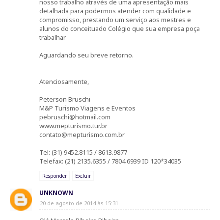
nosso trabalho através de uma apresentação mais
detalhada para podermos atender com qualidade e
compromisso, prestando um serviço aos mestres e
alunos do conceituado Colégio que sua empresa poça
trabalhar
Aguardando seu breve retorno.
Atenciosamente,
Peterson Bruschi
M&P Turismo Viagens e Eventos
pebruschi@hotmail.com
www.mepturismo.tur.br
contato@mepturismo.com.br
Tel: (31) 9452.8115 / 8613.9877
Telefax: (21) 2135.6355 / 7804.6939 ID 120*34035
Responder
Excluir
UNKNOWN
20 de agosto de 2014 às 15:31