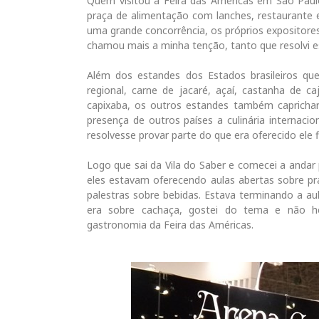
Quem visitou a Feira das Américas em São Paul
praça de alimentação com lanches, restaurante 
uma grande concorrência, os próprios expositor
chamou mais a minha tenção, tanto que resolvi e
Além dos estandes dos Estados brasileiros qu
regional, carne de jacaré, açaí, castanha de 
capixaba, os outros estandes também caprichar
presença de outros países a culinária internacio
resolvesse provar parte do que era oferecido ele f
Logo que sai da Vila do Saber e comecei a andar
eles estavam oferecendo aulas abertas sobre pra
palestras sobre bebidas. Estava terminando a aul
era sobre cachaça, gostei do tema e não h
gastronomia da Feira das Américas.