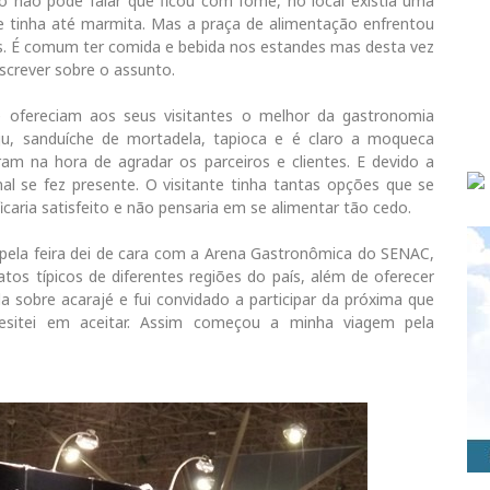
o não pode falar que ficou com fome, no local existia uma
e tinha até marmita. Mas a praça de alimentação enfrentou
es. É comum ter comida e bebida nos estandes mas desta vez
screver sobre o assunto.
e ofereciam aos seus visitantes o melhor da gastronomia
caju, sanduíche de mortadela, tapioca e é claro a moqueca
am na hora de agradar os parceiros e clientes. E devido a
nal se fez presente. O visitante tinha tantas opções que se
icaria satisfeito e não pensaria em se alimentar tão cedo.
 pela feira dei de cara com a Arena Gastronômica do SENAC,
tos típicos de diferentes regiões do país, além de oferecer
a sobre acarajé e fui convidado a participar da próxima que
esitei em aceitar. Assim começou a minha viagem pela