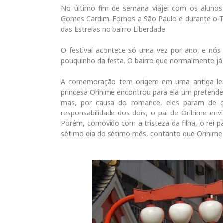
No último fim de semana viajei com os alunos
Gomes Cardim. Fomos a São Paulo e durante o To
das Estrelas no bairro Liberdade.
O festival acontece só uma vez por ano, e nós
pouquinho da festa. O bairro que normalmente já é
A comemoração tem origem em uma antiga lend
princesa Orihime encontrou para ela um pretend
mas, por causa do romance, eles param de cu
responsabilidade dos dois, o pai de Orihime en
Porém, comovido com a tristeza da filha, o rei p
sétimo dia do sétimo mês, contanto que Orihime r