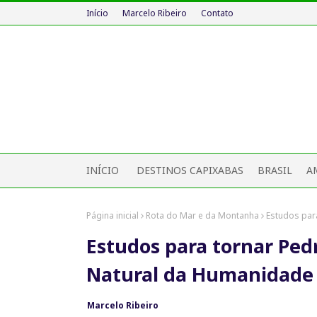
Início
Marcelo Ribeiro
Contato
INÍCIO
DESTINOS CAPIXABAS
BRASIL
A
Página inicial
Rota do Mar e da Montanha
Estudos par
Estudos para tornar Ped
Natural da Humanidade
Marcelo Ribeiro