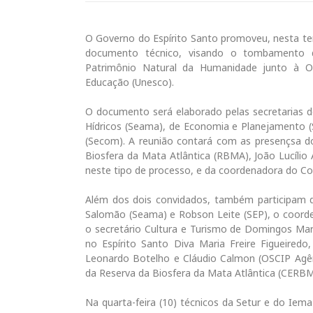
O Governo do Espírito Santo promoveu, nesta ter
documento técnico, visando o tombamento d
Patrimônio Natural da Humanidade junto à Or
Educação (Unesco).
O documento será elaborado pelas secretarias 
Hídricos (Seama), de Economia e Planejamento (
(Secom). A reunião contará com as presençsa d
Biosfera da Mata Atlântica (RBMA), João Lucílio
neste tipo de processo, e da coordenadora do C
Além dos dois convidados, também participam da
Salomão (Seama) e Robson Leite (SEP), o coorde
o secretário Cultura e Turismo de Domingos Mart
no Espírito Santo Diva Maria Freire Figueiredo
Leonardo Botelho e Cláudio Calmon (OSCIP Agên
da Reserva da Biosfera da Mata Atlântica (CERBMA
Na quarta-feira (10) técnicos da Setur e do Ie