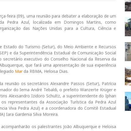
ça-feira (09), uma reunião para debater a elaboração de um
a Pedra Azul, localizada em Domingos Martins, como
ganização das Nações Unidas para a Cultura, Ciência e
de Estado do Turismo (Setur), do Meio Ambiente e Recursos
SEP) e da Superintendência Estadual de Comunicação Social
o secretário executivo do Conselho Nacional da Reserva da
 Albuquerque, que fará uma apresentação de sua experiência
olegiado
Mar
da RBMA, Heloisa Dias.
 reunião os secretários Alexandre Passos (Setur), Patrícia
nador do Iema André Tebaldi, o prefeito Wanzerte Krüger e
ins Alexsandro Izidoro Schultz, a superintendente do Iphan
, os representantes da Associação Turística da Pedra Azul
cia Viva Pedra Azul) e a coordenadora do Comitê Estadual
) Iara Gardenia Silva Moreira.
ma acompanharão os palestrantes João Albuquerque e Heloisa