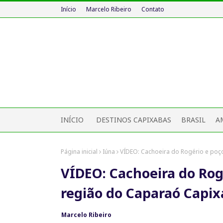
Início
Marcelo Ribeiro
Contato
INÍCIO
DESTINOS CAPIXABAS
BRASIL
A
Página inicial
Iúna
VÍDEO: Cachoeira do Rogério e poç
VÍDEO: Cachoeira do Rog
região do Caparaó Capix
Marcelo Ribeiro