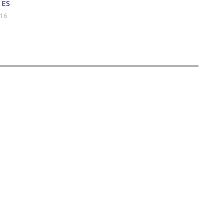
 ES
016