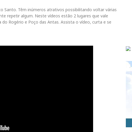
o Santo. Têm inúmeros atrativos possibilitando voltar várias
te repetir algum. Neste vídeos estão 2 lugares que vale
 do Rogério e Poço das Antas. Assista o vídeo, curta e se